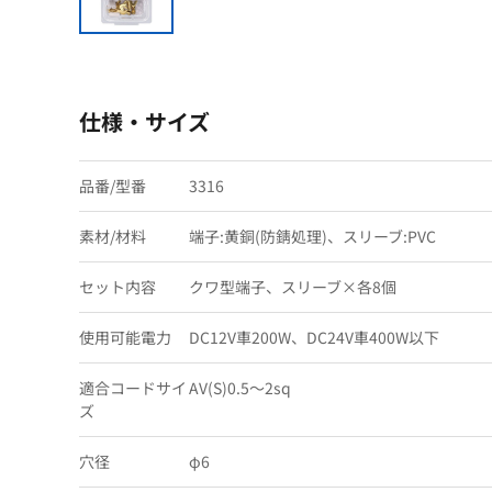
仕様・サイズ
品番/型番
3316
素材/材料
端子:黄銅(防錆処理)、スリーブ:PVC
セット内容
クワ型端子、スリーブ×各8個
使用可能電力
DC12V車200W、DC24V車400W以下
適合コードサイ
AV(S)0.5〜2sq
ズ
穴径
φ6