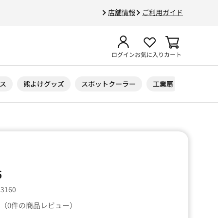
店舗情報
ご利用ガイド
ログイン
お気に入り
カート
ス
熊よけグッズ
スポットクーラー
工業扇
ニトリル
6
33160
（0件の商品レビュー）