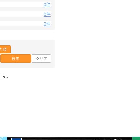
0件
0件
0件
た順
検索
クリア
せん。