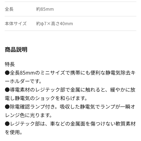
全長
約85mm
本体サイズ
約φ7×高さ40mm
商品説明
特長
●全長85mmのミニサイズで携帯にも便利な静電気除去キ
ーホルダーです。
●導電素材のレジテック部で金属に触れると、緩やかに放
電し静電気のショックを和らげます。
●除電確認ランプ付き。吸収した静電気でランプが一瞬オ
レンジ色に光ります。
●レジテック部は、車などの金属面を傷つけない軟質素材
を使用。