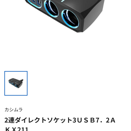
カシムラ
2連ダイレクトソケット3ＵＳＢ7．2Ａ
ＫＸ211