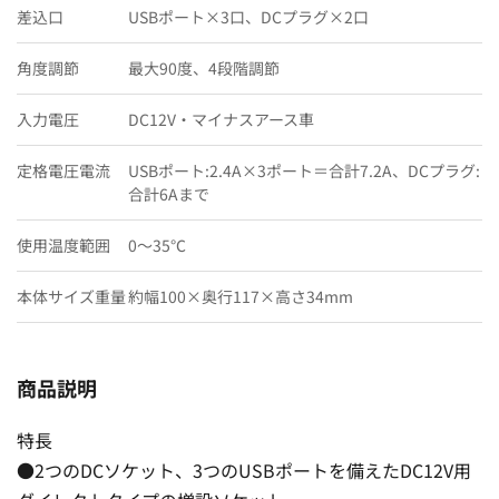
差込口
USBポート×3口、DCプラグ×2口
角度調節
最大90度、4段階調節
入力電圧
DC12V・マイナスアース車
定格電圧電流
USBポート:2.4A×3ポート＝合計7.2A、DCプラグ:
合計6Aまで
使用温度範囲
0〜35℃
本体サイズ重量
約幅100×奥行117×高さ34mm
商品説明
特長
●2つのDCソケット、3つのUSBポートを備えたDC12V用