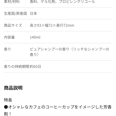
素材/材料
香料、ゲル化剤、プロピレングリコール
生産国/原産国
日本
商品サイズ
高さ93×幅72×奥行72mm
内容量
140ml
香り
ピュアシャンプーの香り（リッチなシャンプーの
香り）
香りの持続期間
約60日
商品説明
特長
●オシャレなカフェのコーヒーカップをイメージした芳香
剤！