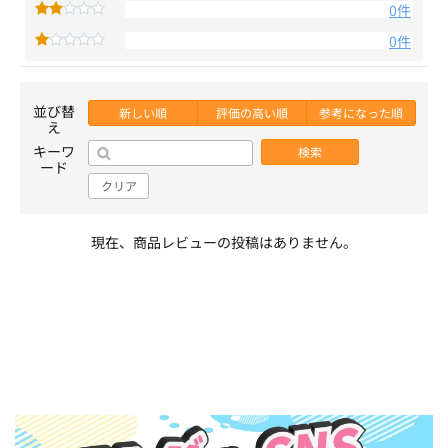
0件
0件
並び替
新しい順
評価の高い順
参考になった順
え
キーワ
検索
ード
クリア
現在、商品レビューの投稿はありません。