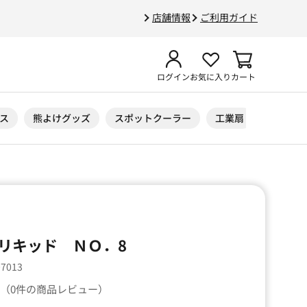
店舗情報
ご利用ガイド
ログイン
お気に入り
カート
ス
熊よけグッズ
スポットクーラー
工業扇
ニトリル
リキッド ＮＯ．8
07013
（0件の商品レビュー）