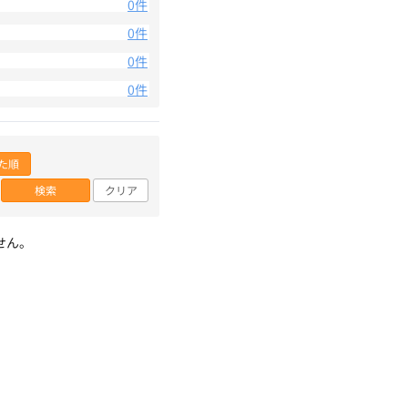
0件
0件
0件
0件
た順
検索
クリア
せん。