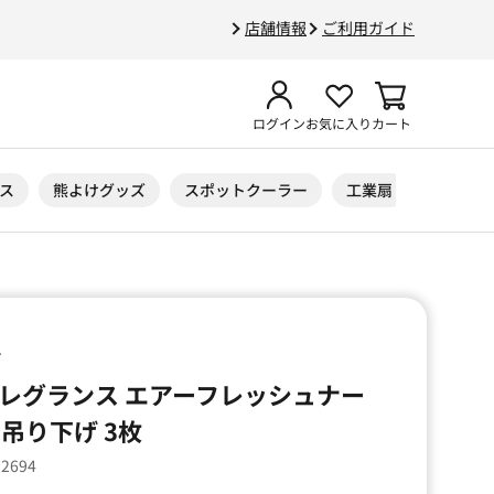
店舗情報
ご利用ガイド
ログイン
お気に入り
カート
ス
熊よけグッズ
スポットクーラー
工業扇
ニトリル
ン
フレグランス エアーフレッシュナー
吊り下げ 3枚
92694