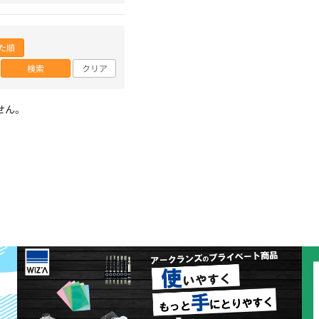
た順
検索
クリア
せん。