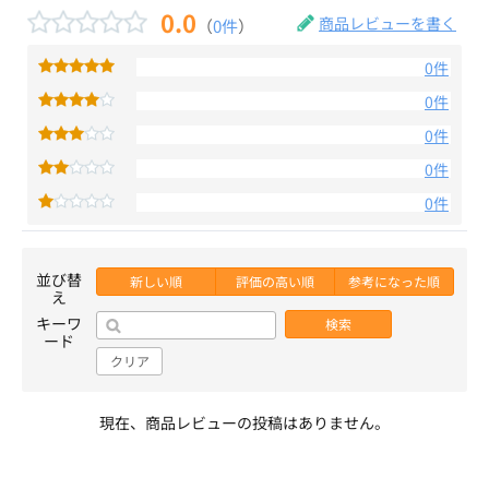
0.0
商品レビューを書く
（
0件
）
0件
0件
0件
0件
0件
並び替
新しい順
評価の高い順
参考になった順
え
キーワ
検索
ード
クリア
現在、商品レビューの投稿はありません。