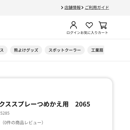
店舗情報
ご利用ガイド
ログイン
お気に入り
カート
ス
熊よけグッズ
スポットクーラー
工業扇
ニトリル
クススプレーつめかえ用 2065
15285
（0件の商品レビュー）