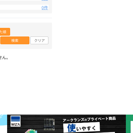
0件
た順
検索
クリア
せん。