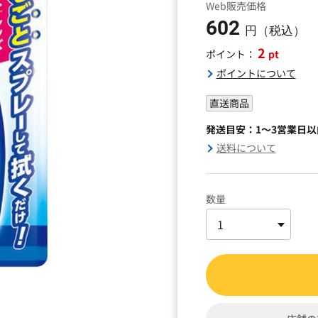
Web販売価格
602
円（税込）
2
pt
ポイント：
ポイントについて
直送商品
発送目安：1～3営業日
送料について
数量