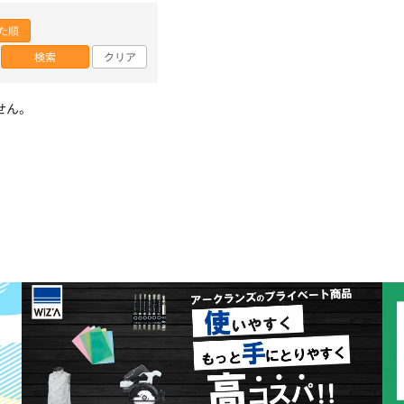
た順
検索
クリア
せん。