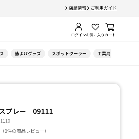
店舗情報
ご利用ガイド
ログイン
お気に入り
カート
ス
熊よけグッズ
スポットクーラー
工業扇
ニトリル
プレー 09111
91110
（0件の商品レビュー）