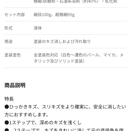
極細:研磨剤・石油系溶剤（約40％）・乳化剤
セット内容
細目100g、超極細95g
形式
液体
用途
塗装のキズ消しおよび汚れ取り
塗装塗色
全塗装色対応（白色〜濃色のパール、マイカ、メ
タリック及びソリッド塗装）
商品説明
特長
●ひっかきキズ、スリキズをより確実に、安全に消したい
方におすすめします。
●1ステップで、深めのキズを浅くし
● 2ステップで、キズをきれいに消して元の塗装色を復