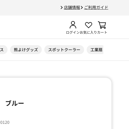
店舗情報
ご利用ガイド
ログイン
お気に入り
カート
ス
熊よけグッズ
スポットクーラー
工業扇
ニトリル
 ブルー
30120