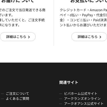
お届けについて
お支払いについ
までのご注文で当日発送できる商
クレジットカード・Amazon P
ざいます。
ぺイ・d払い・PayPay・代金
録していただくと、ご注文手続
金）・コンビニ払い・Paid決
単になります。
ント払いからお選びいただけま
詳細はこちら
詳細はこちら
関連サイト
ご注文について
ビバホーム公式サイト
よくあるご質問
アークランズオンライン
アークオアシス公式サイト