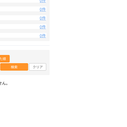
0件
0件
0件
0件
0件
た順
検索
クリア
せん。