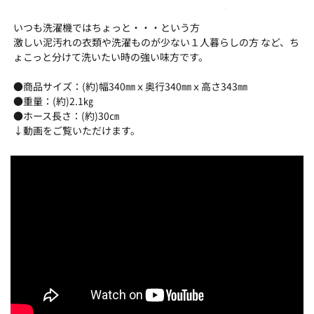
いつも洗濯機ではちょっと・・・という方
激しい泥汚れの衣類や洗濯ものが少ない１人暮らしの方 など、ち
ょこっと分けて洗いたい時の強い味方です。
●商品サイズ：(約)幅340㎜ｘ奥行340㎜ｘ高さ343㎜
●重量：(約)2.1㎏
●ホース長さ：(約)30㎝
↓動画をご覧いただけます。