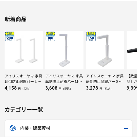
新着商品
アイリスオーヤマ 家具
アイリスオーヤマ 家具
アイリスオーヤマ 家具
【数
転倒防止耐震バーＬＫ
転倒防止耐震バーＭＫ
転倒防止耐震バーＳＫ
品】ハ
ＴＴＢーＬホワイト
ＴＴＢーＭホワイト
ＴＴＢーＳホワイト
レスブ
4,158
3,608
3,278
9,3
円（税込）
円（税込）
円（税込）
（NN
カテゴリー一覧
内装・建築資材