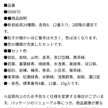
■品番
●000870
●■商品説明
●新岩絵具24種類。各色8、12番入り、2段階の濃淡で
す。
●粒子が細かいほど番号は大きく、色は淡くなります。
●色の種類が充実したセットです。
●■セット色
●岩紅、岩桃、山吹、金茶、赤口岱赭、黄茶緑、
●若葉、裏葉緑青、焼緑青、水浅黄、美緑青、淡口紫、
●辰砂、岩樺、樺茶、焦茶、小豆茶、鶯茶緑、
●美草緑、松葉緑青、水群緑、浅黄群青、岩紺、濃口鼠
●・各色、標準番号8番、12番、10g入です。
※品質向上のため予告なく仕様を変更する場合がございま
す。パッケージのリニューアル等につき、商品画像が異な