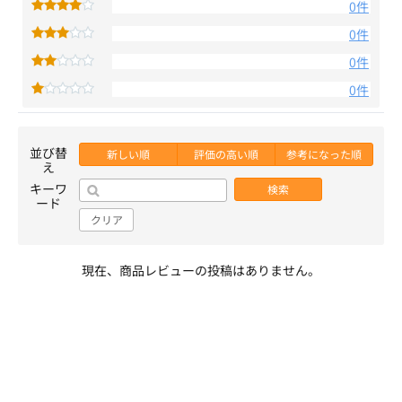
0件
0件
0件
0件
並び替
新しい順
評価の高い順
参考になった順
え
キーワ
検索
ード
クリア
現在、商品レビューの投稿はありません。