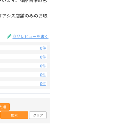
。
オアシス店舗のみのお取
商品レビューを書く
0件
0件
0件
0件
0件
た順
検索
クリア