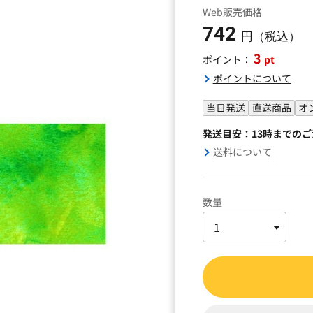
Web販売価格
742
円（税込）
3
pt
ポイント：
ポイントについて
当日発送
直送商品
オ
発送目安：13時までの
送料について
数量