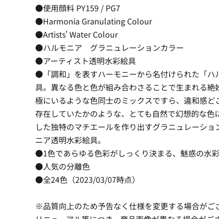
●使用顔料 PY159 / PG7
●Harmonia Granulating Colour
●Artists' Water Colour
●ハルモニア グラニュレーションカラー
●アーティスト透明水彩絵具
●「調和」を表すハーモニーから名付けられた「ハ
具。異なる色と色が組み合わさることで生まれる絶
極にいるような色同士のミックスですら、違和感ど
存在していたかのような、とても自然で幻想的な色
した独特のマチエールを作り出すグラニュレーショ
ニア透明水彩絵具。
●1色であらゆる色彩がしっくり決まる、魅惑の水
●人気の分離色
●全24色（2023/03/07時点）
※品質向上のため予告なく仕様を変更する場合がご
リニューアル等につき、商品画像が異なる場合がご