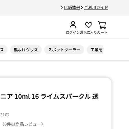
店舗情報
ご利用ガイド
ログイン
お気に入り
カート
ス
熊よけグッズ
スポットクーラー
工業扇
ニトリル
ア 10ml 16 ライムスパークル 透
43162
（0件の商品レビュー）