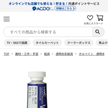
オンラインでも店舗でも使える！貯まる！
共通ポイントサービス
詳細はこちら
お気に入り
カート
TV・SNSで話題
タイルカーペット
クーラーボックス
熊よけ
TOP
画材・工作・手芸
絵具
透明水彩絵具
ホルベイン 透明水彩