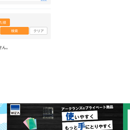
た順
検索
クリア
せん。