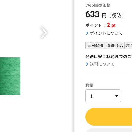
Web販売価格
633
円（税込）
2
pt
ポイント：
ポイントについて
当日発送
直送商品
オ
発送目安：13時までの
送料について
数量