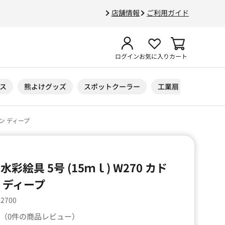
店舗情報
ご利用ガイド
ログイン
お気に入り
カート
ス
熊よけグッズ
スポットクーラー
工業扇
ニトリル
ーン ディープ
彩絵具 5号 (15ｍｌ) W270 カド
 ディープ
32700
（0件の商品レビュー）