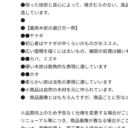
●培った技術と良心によって、焼きむらのない、高品
造しています。
●
●【画用木炭の選び方一例】
●●ヤナギ
●初心者はヤナギの中くらいのものがおススメ。
●広い面積を描くには太いもの、細部の処理は細い
●●カバ、ミズキ
●硬い木炭は鋭角的な表現に適しています
●●ホオ
●柔らかい炭は淡色の表現に適していいます
●※商品は自然の木材を元に作られています。
● 商品画像とはもちろんですが、商品ごとに形な
※品質向上のため予告なく仕様を変更する場合がご
リニューアル等につき、商品画像が異なる場合がご
合いは、画像処理上、若干異なる場合がございます