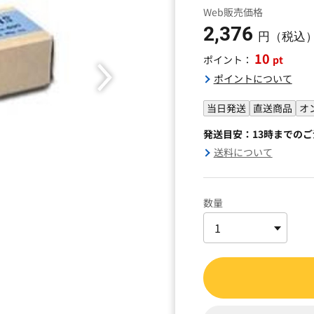
Web販売価格
2,376
円（税込
10
pt
ポイント：
ポイントについて
当日発送
直送商品
オ
発送目安：13時までの
送料について
数量