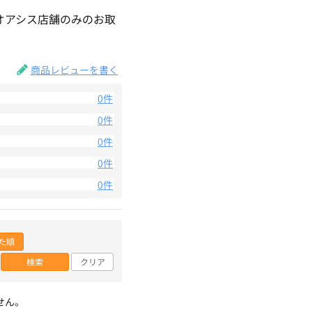
オアシス店舗のみのお取
商品レビューを書く
0件
0件
0件
0件
0件
た順
検索
クリア
せん。