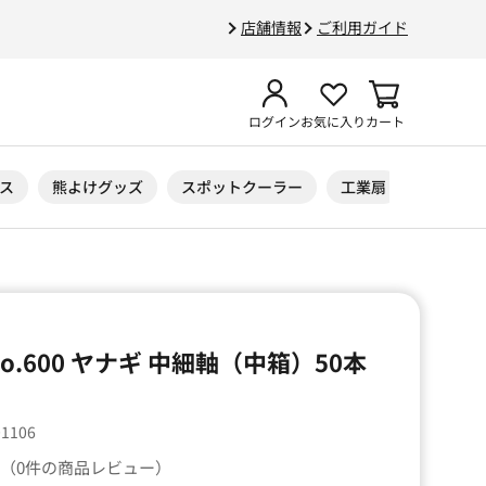
店舗情報
ご利用ガイド
ログイン
お気に入り
カート
ス
熊よけグッズ
スポットクーラー
工業扇
ニトリル
o.600 ヤナギ 中細軸（中箱）50本
01106
（0件の商品レビュー）