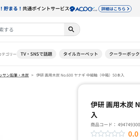
！貯まる！
共通ポイントサービス
詳細はこちら
TV・SNSで話題
タイルカーペット
クーラーボック
カテゴリー
ッサン鉛筆・木炭
伊研 画用木炭 No.600 ヤナギ 中細軸（中箱）50本入
伊研 画用木炭 N
入
商品コード：
49474930
0.0