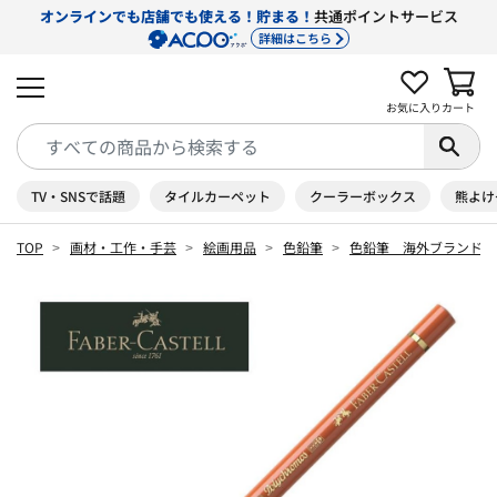
オンラインでも店舗でも使える！貯まる！
共通ポイントサービス
詳細はこちら
お気に入り
カート
TV・SNSで話題
タイルカーペット
クーラーボックス
熊よけ
TOP
画材・工作・手芸
絵画用品
色鉛筆
色鉛筆 海外ブランド