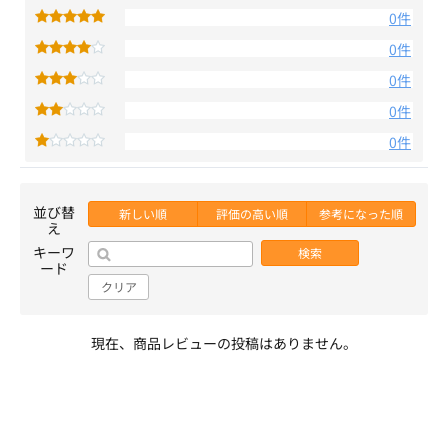
0件
0件
0件
0件
0件
並び替
新しい順
評価の高い順
参考になった順
え
キーワ
検索
ード
クリア
現在、商品レビューの投稿はありません。