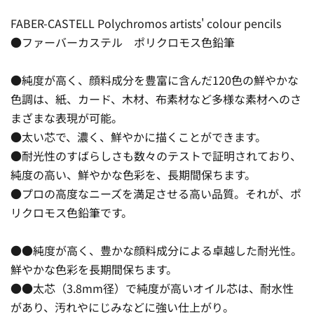
FABER-CASTELL Polychromos artists' colour pencils
●ファーバーカステル ポリクロモス色鉛筆
●純度が高く、顔料成分を豊富に含んだ120色の鮮やかな
色調は、紙、カード、木材、布素材など多様な素材へのさ
まざまな表現が可能。
●太い芯で、濃く、鮮やかに描くことができます。
●耐光性のすばらしさも数々のテストで証明されており、
純度の高い、鮮やかな色彩を、長期間保ちます。
●プロの高度なニーズを満足させる高い品質。それが、ポ
リクロモス色鉛筆です。
●●純度が高く、豊かな顔料成分による卓越した耐光性。
鮮やかな色彩を長期間保ちます。
●●太芯（3.8mm径）で純度が高いオイル芯は、耐水性
があり、汚れやにじみなどに強い仕上がり。