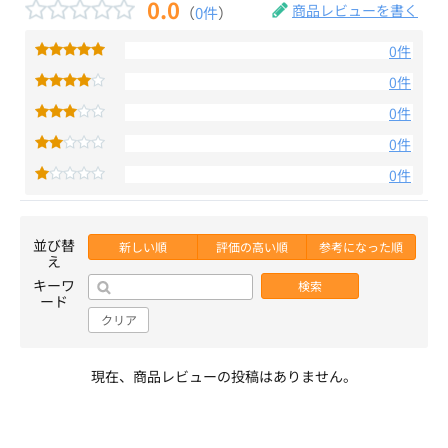
0.0
商品レビューを書く
（
0件
）
0件
0件
0件
0件
0件
並び替
新しい順
評価の高い順
参考になった順
え
キーワ
検索
ード
クリア
現在、商品レビューの投稿はありません。