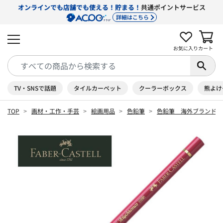
オンラインでも店舗でも使える！貯まる！
共通ポイントサービス
詳細はこちら
お気に入り
カート
TV・SNSで話題
タイルカーペット
クーラーボックス
熊よけ
TOP
画材・工作・手芸
絵画用品
色鉛筆
色鉛筆 海外ブランド