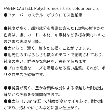
FABER-CASTELL Polychromos artists' colour pencils
●ファーバーカステル ポリクロモス色鉛筆
●純度が高く、顔料成分を豊富に含んだ120色の鮮やかな
色調は、紙、カード、木材、布素材など多様な素材へのさ
まざまな表現が可能。
●太い芯で、濃く、鮮やかに描くことができます。
●耐光性のすばらしさも数々のテストで証明されており、
純度の高い、鮮やかな色彩を、長期間保ちます。
●プロの高度なニーズを満足させる高い品質。それが、ポ
リクロモス色鉛筆です。
●●純度が高く、豊かな顔料成分による卓越した耐光性。
鮮やかな色彩を長期間保ちます。
●●太芯（3.8mm径）で純度が高いオイル芯は、耐水性
があり、汚れやにじみなどに強い仕上がり。