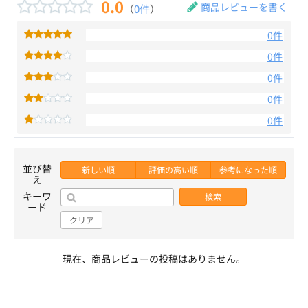
0.0
商品レビューを書く
（
0件
）
0件
0件
0件
0件
0件
並び替
新しい順
評価の高い順
参考になった順
え
キーワ
検索
ード
クリア
現在、商品レビューの投稿はありません。