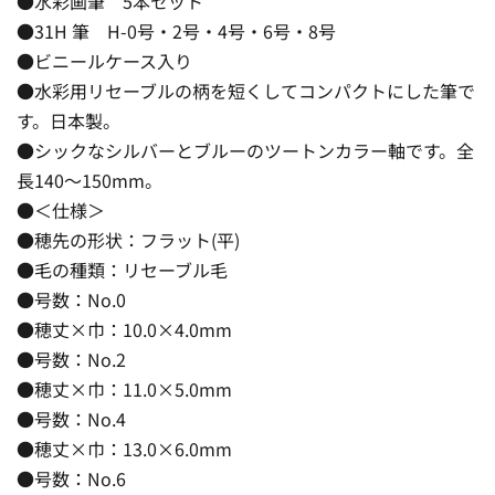
●水彩画筆 5本セット
●31H 筆 H-0号・2号・4号・6号・8号
●ビニールケース入り
●水彩用リセーブルの柄を短くしてコンパクトにした筆で
す。日本製。
●シックなシルバーとブルーのツートンカラー軸です。全
長140〜150mm。
●＜仕様＞
●穂先の形状：フラット(平)
●毛の種類：リセーブル毛
●号数：No.0
●穂丈×巾：10.0×4.0mm
●号数：No.2
●穂丈×巾：11.0×5.0mm
●号数：No.4
●穂丈×巾：13.0×6.0mm
●号数：No.6