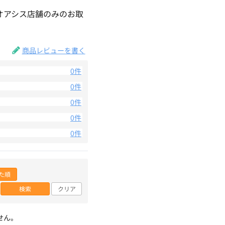
オアシス店舗のみのお取
商品レビューを書く
0件
0件
0件
0件
0件
た順
検索
クリア
せん。