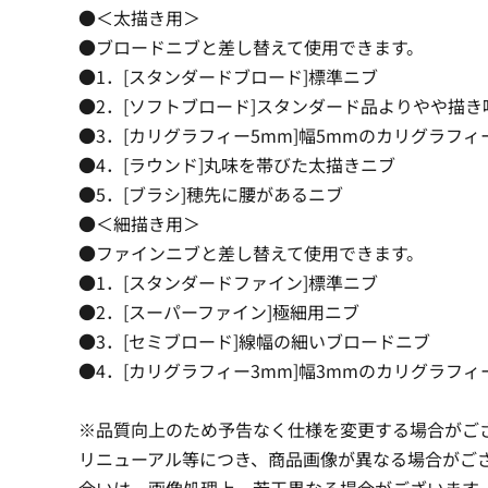
●＜太描き用＞
●ブロードニブと差し替えて使用できます。
●1．[スタンダードブロード]標準ニブ
●2．[ソフトブロード]スタンダード品よりやや描き
●3．[カリグラフィー5mm]幅5mmのカリグラフィ
●4．[ラウンド]丸味を帯びた太描きニブ
●5．[ブラシ]穂先に腰があるニブ
●＜細描き用＞
●ファインニブと差し替えて使用できます。
●1．[スタンダードファイン]標準ニブ
●2．[スーパーファイン]極細用ニブ
●3．[セミブロード]線幅の細いブロードニブ
●4．[カリグラフィー3mm]幅3mmのカリグラフィ
※品質向上のため予告なく仕様を変更する場合がご
リニューアル等につき、商品画像が異なる場合がご
合いは、画像処理上、若干異なる場合がございます