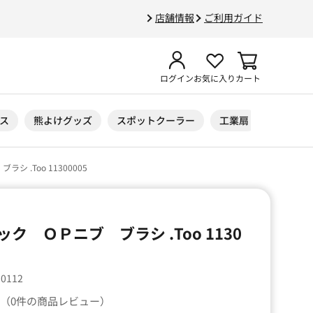
店舗情報
ご利用ガイド
ログイン
お気に入り
カート
ス
熊よけグッズ
スポットクーラー
工業扇
ニトリル
 .Too 11300005
ク ＯＰニブ ブラシ .Too 1130
10112
（0件の商品レビュー）