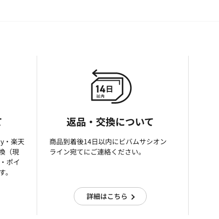
て
返品・交換について
ay・楽天
商品到着後14日以内にビバムサシオン
引換（現
ライン宛てにご連絡ください。
済・ポイ
す。
詳細はこちら