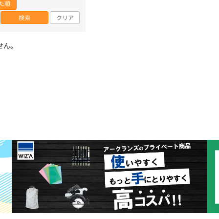
た順
検索
クリア
せん。