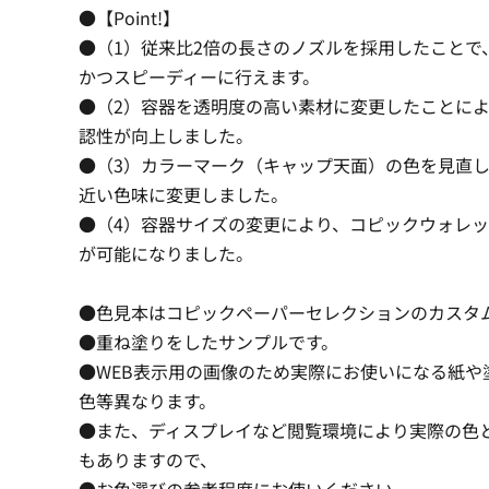
●【Point!】
●（1）従来比2倍の長さのノズルを採用したことで
かつスピーディーに行えます。
●（2）容器を透明度の高い素材に変更したことに
認性が向上しました。
●（3）カラーマーク（キャップ天面）の色を見直
近い色味に変更しました。
●（4）容器サイズの変更により、コピックウォレ
が可能になりました。
●色見本はコピックペーパーセレクションのカスタ
●重ね塗りをしたサンプルです。
●WEB表示用の画像のため実際にお使いになる紙や
色等異なります。
●また、ディスプレイなど閲覧環境により実際の色
もありますので、
●お色選びの参考程度にお使いください。