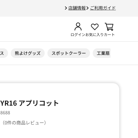
店舗情報
ご利用ガイド
ログイン
お気に入り
カート
ス
熊よけグッズ
スポットクーラー
工業扇
ニトリル
YR16 アプリコット
58688
（0件の商品レビュー）