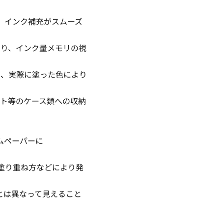
、インク補充がスムーズ
より、インク量メモリの視
し、実際に塗った色により
ット等のケース類への収納
ムペーパーに
塗り重ね方などにより発
とは異なって見えること