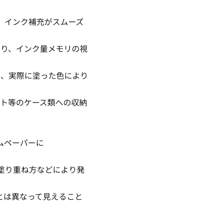
、インク補充がスムーズ
より、インク量メモリの視
し、実際に塗った色により
ット等のケース類への収納
ムペーパーに
塗り重ね方などにより発
とは異なって見えること