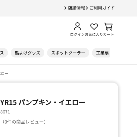
店舗情報
ご利用ガイド
ログイン
お気に入り
カート
ス
熊よけグッズ
スポットクーラー
工業扇
ニトリル
エロー
YR15 パンプキン・イエロー
58671
（0件の商品レビュー）