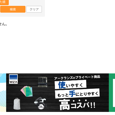
た順
検索
クリア
せん。