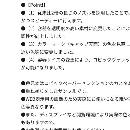
●【Point!】
●（1）従来比2倍の長さのノズルを採用したことで
かつスピーディーに行えます。
●（2）容器を透明度の高い素材に変更したことに
認性が向上しました。
●（3）カラーマーク（キャップ天面）の色を見直
近い色味に変更しました。
●（4）容器サイズの変更により、コピックウォレ
が可能になりました。
●色見本はコピックペーパーセレクションのカスタ
●重ね塗りをしたサンプルです。
●WEB表示用の画像のため実際にお使いになる紙や
色等異なります。
●また、ディスプレイなど閲覧環境により実際の色
もありますので、
●お色選びの参考程度にお使いください。