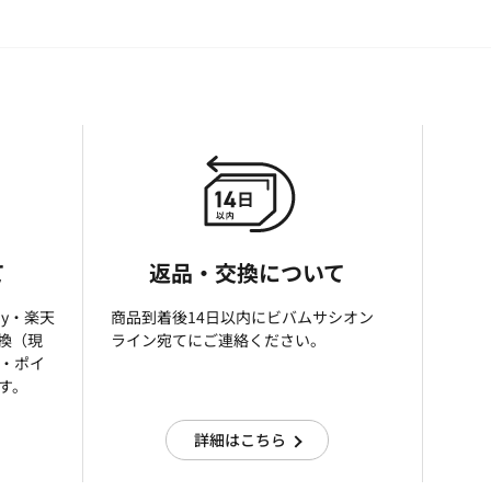
て
返品・交換について
ay・楽天
商品到着後14日以内にビバムサシオン
引換（現
ライン宛てにご連絡ください。
済・ポイ
す。
詳細はこちら