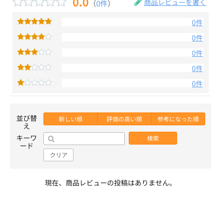
0.0
商品レビューを書く
（
0件
）
0件
0件
0件
0件
0件
並び替
新しい順
評価の高い順
参考になった順
え
キーワ
検索
ード
クリア
現在、商品レビューの投稿はありません。