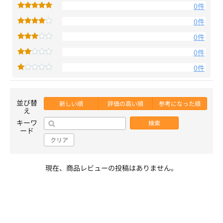
0件
0件
0件
0件
0件
並び替
新しい順
評価の高い順
参考になった順
え
キーワ
検索
ード
クリア
現在、商品レビューの投稿はありません。