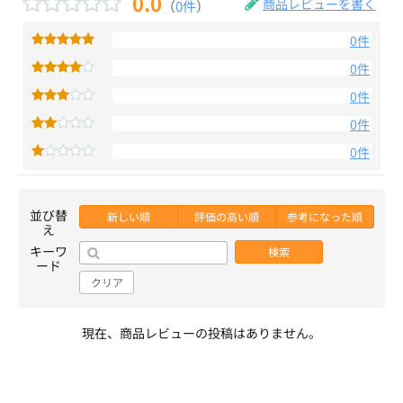
0.0
商品レビューを書く
（
0件
）
0件
0件
0件
0件
0件
並び替
新しい順
評価の高い順
参考になった順
え
キーワ
検索
ード
クリア
現在、商品レビューの投稿はありません。