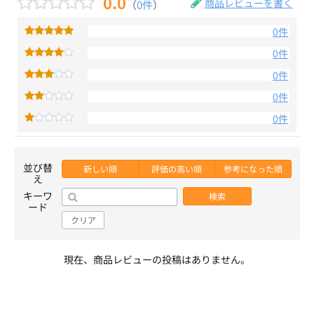
0.0
商品レビューを書く
（
0件
）
0件
0件
0件
0件
0件
並び替
新しい順
評価の高い順
参考になった順
え
キーワ
検索
ード
クリア
現在、商品レビューの投稿はありません。