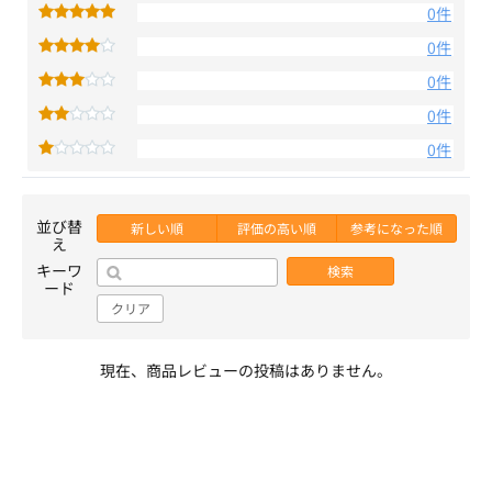
0件
0件
0件
0件
0件
並び替
新しい順
評価の高い順
参考になった順
え
キーワ
検索
ード
クリア
現在、商品レビューの投稿はありません。