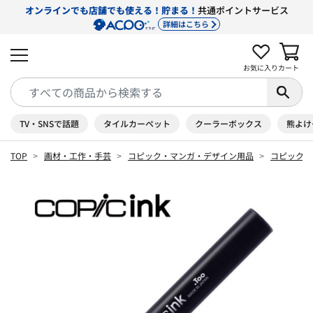
オンラインでも店舗でも使える！貯まる！
共通ポイントサービス
詳細はこちら
お気に入り
カート
TV・SNSで話題
タイルカーペット
クーラーボックス
熊よけ
TOP
画材・工作・手芸
コピック・マンガ・デザイン用品
コピック 