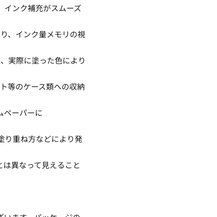
、インク補充がスムーズ
より、インク量メモリの視
し、実際に塗った色により
ット等のケース類への収納
ムペーパーに
塗り重ね方などにより発
とは異なって見えること
ざいます。パッケージの