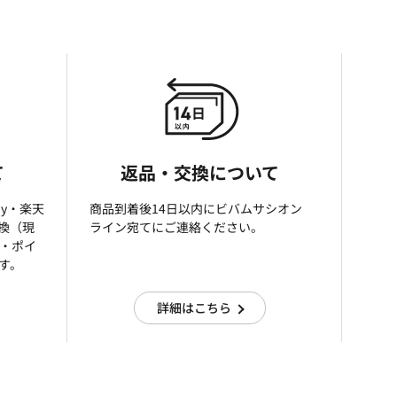
て
返品・交換について
ay・楽天
商品到着後14日以内にビバムサシオン
引換（現
ライン宛てにご連絡ください。
済・ポイ
す。
詳細はこちら