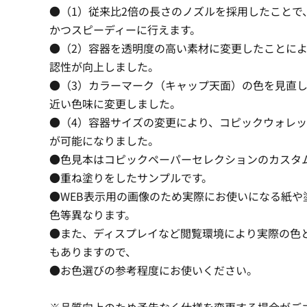
●（1）従来比2倍の長さのノズルを採用したことで
かつスピーディーに行えます。
●（2）容器を透明度の高い素材に変更したことに
認性が向上しました。
●（3）カラーマーク（キャップ天面）の色を見直
近い色味に変更しました。
●（4）容器サイズの変更により、コピックウォレ
が可能になりました。
●色見本はコピックペーパーセレクションのカスタ
●重ね塗りをしたサンプルです。
●WEB表示用の画像のため実際にお使いになる紙や
色等異なります。
●また、ディスプレイなど閲覧環境により実際の色
もありますので、
●お色選びの参考程度にお使いください。
※品質向上のため予告なく仕様を変更する場合がご