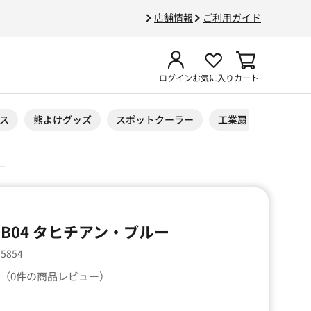
店舗情報
ご利用ガイド
ログイン
お気に入り
カート
ス
熊よけグッズ
スポットクーラー
工業扇
ニトリル
ー
B04 タヒチアン・ブルー
55854
（0件の商品レビュー）