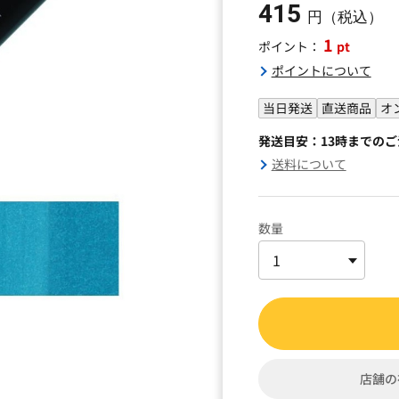
415
円（税込）
1
pt
ポイント：
ポイントについて
当日発送
直送商品
オ
発送目安：13時までの
送料について
数量
店舗の