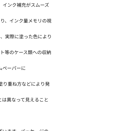
、インク補充がスムーズ
より、インク量メモリの視
し、実際に塗った色により
ット等のケース類への収納
ムペーパーに
塗り重ね方などにより発
とは異なって見えること
ざいます。パッケージの