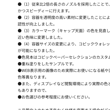
●（1）従来比2倍の長さのノズルを採用したことで
かつスピーディーに行えます。
●（2）容器を透明度の高い素材に変更したことに
認性が向上しました。
●（3）カラーマーク（キャップ天面）の色を見直
近い色味に変更しました。
●（4）容器サイズの変更により、コピックウォレ
が可能になりました。
●色見本はコピックペーパーセレクションのカスタ
●重ね塗りをしたサンプルです。
●WEB表示用の画像のため実際にお使いになる紙や
色等異なります。
●また、ディスプレイなど閲覧環境により実際の色
もありますので、
●お色選びの参考程度にお使いください。
※品質向上のため予告なく仕様を変更する場合がご