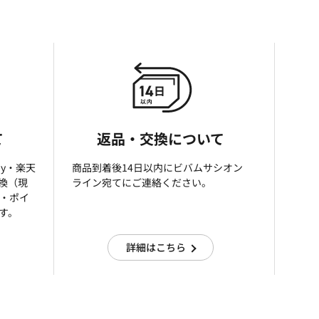
て
返品・交換について
ay・楽天
商品到着後14日以内にビバムサシオン
引換（現
ライン宛てにご連絡ください。
済・ポイ
す。
詳細はこちら