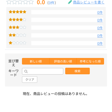
0.0
商品レビューを書く
（
0件
）
0件
0件
0件
0件
0件
並び替
新しい順
評価の高い順
参考になった順
え
キーワ
検索
ード
クリア
現在、商品レビューの投稿はありません。