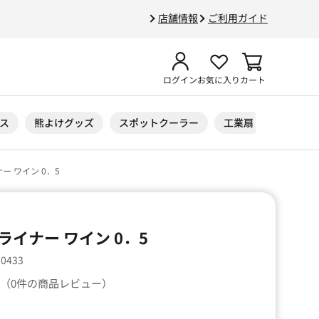
店舗情報
ご利用ガイド
ログイン
お気に入り
カート
ス
熊よけグッズ
スポットクーラー
工業扇
ニトリル
 ワイン 0．5
イナー ワイン 0．5
10433
（0件の商品レビュー）