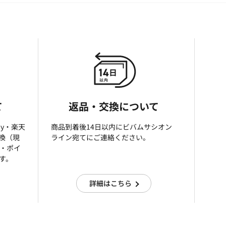
て
返品・交換について
ay・楽天
商品到着後14日以内にビバムサシオン
引換（現
ライン宛てにご連絡ください。
済・ポイ
す。
詳細はこちら