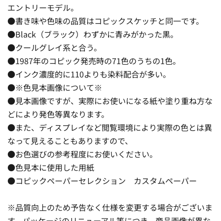
エントリーモデル。
●書き味や色味の品質はコピックスケッチと同一です。
●Black（ブラック）わずかに青みがかった黒。
●クールグレイ系と合う。
●1987年のコピック発売時の71色のうちの1色。
●インク濃度的に110よりも染料配合が多い。
●※色見本画像について※
●見本画像ですが、実際にお使いになる紙や塗り重ね方な
どにより発色等異なります。
●また、ディスプレイなど閲覧環境により実際の色とは異
なって見えることもありますので、
●お色選びの参考程度にお使いください。
●色見本に使用した用紙
●コピックペーパーセレクション カスタムペーパー
※品質向上のため予告なく仕様を変更する場合がございま
す。パッケージのリニューアル等につき、商品画像が異な