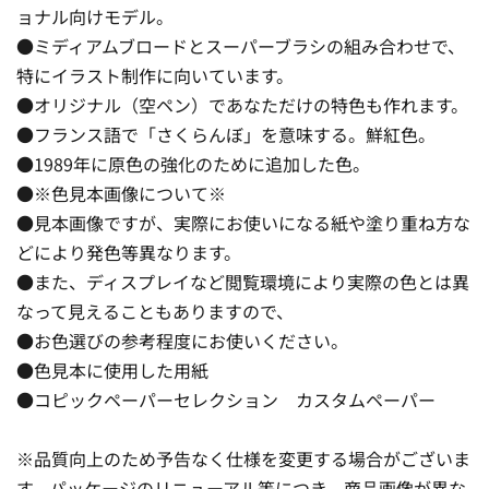
ョナル向けモデル。
●ミディアムブロードとスーパーブラシの組み合わせで、
特にイラスト制作に向いています。
●オリジナル（空ペン）であなただけの特色も作れます。
●フランス語で「さくらんぼ」を意味する。鮮紅色。
●1989年に原色の強化のために追加した色。
●※色見本画像について※
●見本画像ですが、実際にお使いになる紙や塗り重ね方な
どにより発色等異なります。
●また、ディスプレイなど閲覧環境により実際の色とは異
なって見えることもありますので、
●お色選びの参考程度にお使いください。
●色見本に使用した用紙
●コピックペーパーセレクション カスタムペーパー
※品質向上のため予告なく仕様を変更する場合がございま
す。パッケージのリニューアル等につき、商品画像が異な