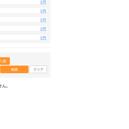
0件
0件
0件
0件
0件
た順
検索
クリア
せん。