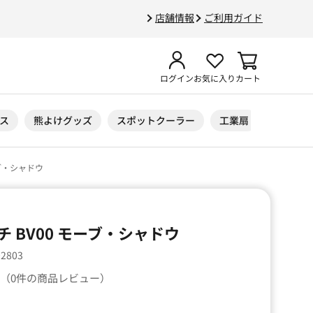
店舗情報
ご利用ガイド
ログイン
お気に入り
カート
ス
熊よけグッズ
スポットクーラー
工業扇
ニトリル
ブ・シャドウ
 BV00 モーブ・シャドウ
02803
（0件の商品レビュー）