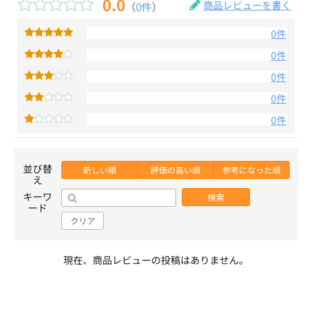
0.0
商品レビューを書く
（
0件
）
0件
0件
0件
0件
0件
並び替
新しい順
評価の高い順
参考になった順
え
キーワ
検索
ード
クリア
現在、商品レビューの投稿はありません。