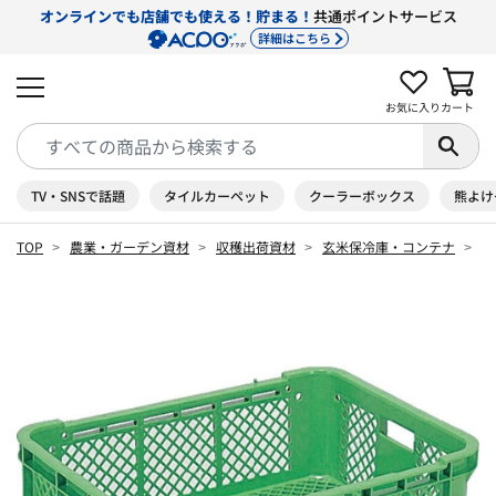
オンラインでも店舗でも使える！貯まる！
共通ポイントサービス
詳細はこちら
お気に入り
カート
TV・SNSで話題
タイルカーペット
クーラーボックス
熊よけ
TOP
農業・ガーデン資材
収穫出荷資材
玄米保冷庫・コンテナ
サ