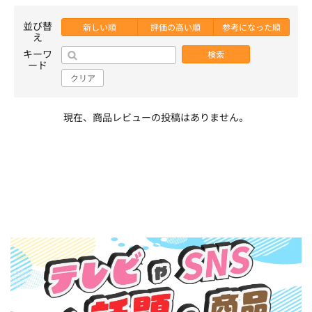
並び替
新しい順
評価の高い順
参考になった順
え
キーワ
検索
ード
クリア
現在、商品レビューの投稿はありません。