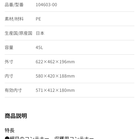
品番/型番
104603-00
素材/材料
PE
生産国/原産国
日本
容量
45L
外寸
622×462×196mm
内寸
580×420×188mm
有効内寸
571×412×180mm
商品説明
特長
●網目のコンテナー、収穫用コンテナー。