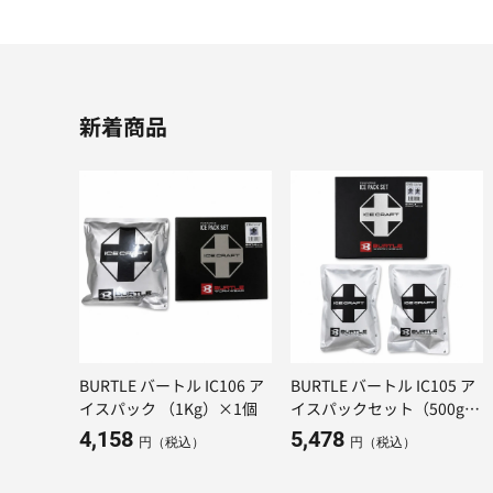
新着商品
BURTLE バートル IC106 ア
BURTLE バートル IC105 ア
イスパック （1Kg）×1個
イスパックセット（500g）
×２個
4,158
5,478
円（税込）
円（税込）