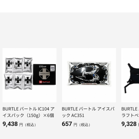
BURTLE バートル IC104 ア
BURTLE バートル アイスパ
BURTL
イスパック（150g）×6個
ック AC351
ラフトベ
クセット 
9,438
657
9,328
円（税込）
円（税込）