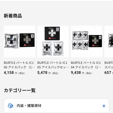
新着商品
BURTLE バートル IC1
BURTLE バートル IC1
BURTLE バートル IC1
BUR
06 アイスパック （1K
05 アイスパックセット
04 アイスパック（150
スパッ
g）×1個
（500g）×２個
g）×6個
4,158
5,478
9,438
657
円（税込）
円（税込）
円（税込）
カテゴリー一覧
内装・建築資材