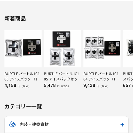
新着商品
BURTLE バートル IC1
BURTLE バートル IC1
BURTLE バートル IC1
BUR
06 アイスパック （1K
05 アイスパックセット
04 アイスパック（150
スパッ
g）×1個
（500g）×２個
g）×6個
4,158
5,478
9,438
657
円（税込）
円（税込）
円（税込）
カテゴリー一覧
内装・建築資材