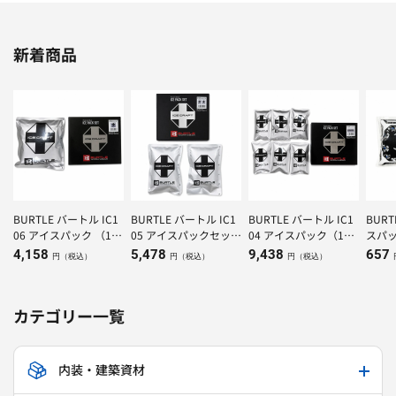
新着商品
BURTLE バートル IC1
BURTLE バートル IC1
BURTLE バートル IC1
BUR
06 アイスパック （1K
05 アイスパックセット
04 アイスパック（150
スパッ
g）×1個
（500g）×２個
g）×6個
4,158
5,478
9,438
657
円（税込）
円（税込）
円（税込）
カテゴリー一覧
内装・建築資材