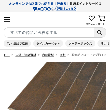
オンラインでも店舗でも使える！貯まる！
共通ポイントサービス
詳細はこちら
お気に入り
カート
TV・SNSで話題
タイルカーペット
クーラーボックス
熊よけ
TOP
内装・建築資材
内装資材
床材
栗無垢フローリング約１５×