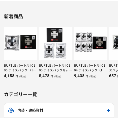
新着商品
BURTLE バートル IC1
BURTLE バートル IC1
BURTLE バートル IC1
BUR
06 アイスパック （1K
05 アイスパックセット
04 アイスパック（150
スパッ
g）×1個
（500g）×２個
g）×6個
4,158
5,478
9,438
657
円（税込）
円（税込）
円（税込）
カテゴリー一覧
内装・建築資材