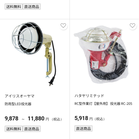
送料無料
直送商品
ハタヤリミテッド
アイリスオーヤマ
RC型作業灯【屋外用】 投光器 RC-205
防雨型LED投光器
5,918
9,878
11,880
～
円（税込）
円 （税込）
直送商品
送料無料
直送商品