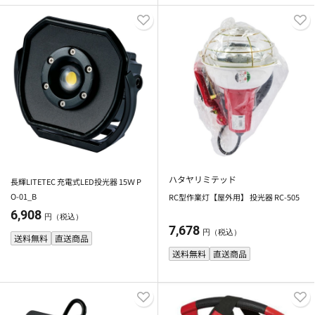
ハタヤリミテッド
長輝LITETEC 充電式LED投光器 15Ｗ P
O-01_B
RC型作業灯【屋外用】 投光器 RC-505
6,908
円（税込）
7,678
円（税込）
送料無料
直送商品
送料無料
直送商品