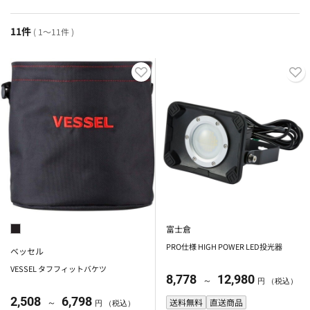
11件
( 1～11件 )
富士倉
PRO仕様 HIGH POWER LED投光器
ベッセル
VESSEL タフフィットバケツ
8,778
12,980
～
円 （税込）
2,508
6,798
送料無料
直送商品
～
円 （税込）