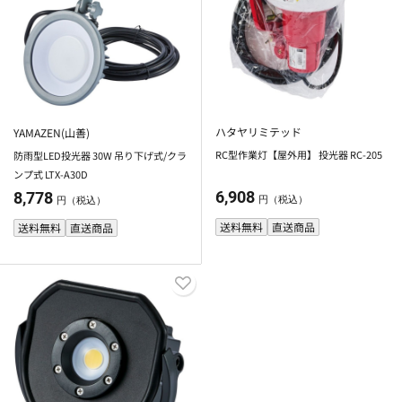
ハタヤリミテッド
YAMAZEN(山善)
RC型作業灯【屋外用】 投光器 RC-205
防雨型LED投光器 30W 吊り下げ式/クラ
ンプ式 LTX-A30D
6,908
8,778
円（税込）
円（税込）
送料無料
直送商品
送料無料
直送商品