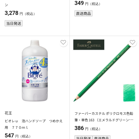
349
円（税込）
ン
3,278
直送商品
円（税込）
当日発送
花王
ファーバーカステル ポリクロモス色鉛
筆・単色 163 （エメラルドグリーン）
ビオレｕ 泡ハンドソープ つめかえ
110163
用 ７７０ｍｌ
386
円（税込）
547
円（税込）
当日発送
直送商品