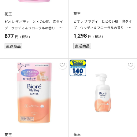
花王
花王
ビオレ ザ ボディ ととのい肌 泡タイ
ビオレ ザ ボディ ととのい肌 泡タイ
プ ウッディ＆フローラルの香り ポ
プ ウッディ＆フローラルの香り つ
ンプ
めかえ用 ４４０ｍｌ
1,298
877
円（税込）
円（税込）
直送商品
直送商品
花王
花王