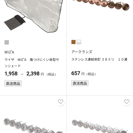
アークランズ
WIZ'A
ステンレス連結傘釘 ３８ミリ １０連
ウイザ WIZ'A 傷つけにくい傘型サ
ンシェード
657
1,958
2,398
～
円（税込）
円 （税込）
直送商品
直送商品