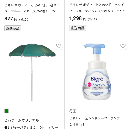
ビオレ ザ ボディ ととのい肌 泡タイ
ビオレ ザ ボディ ととのい肌 泡タイ
プ フルーティ＆ムスクの香り ポン
プ フルーティ＆ムスクの香り つめ
プ
かえ用 ４４０ｍｌ
1,298
877
円（税込）
円（税込）
直送商品
直送商品
花王
ビオレｕ 泡ハンドソープ ポンプ
ビバホームオリジナル
２４０ｍｌ
●レジャーパラソル２．０ｍ グリー