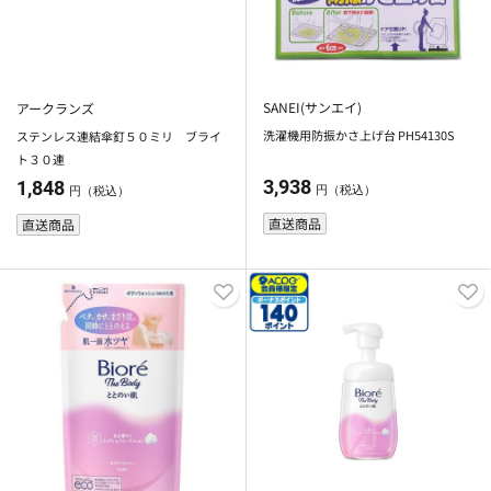
SANEI(サンエイ)
アークランズ
洗濯機用防振かさ上げ台 PH54130S
ステンレス連結傘釘５０ミリ ブライ
ト３０連
3,938
1,848
円（税込）
円（税込）
直送商品
直送商品