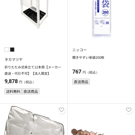
ニッコー
開きやすい傘袋200枚
タカマツヤ
折りたたみ式傘立て12本用【メーカー
767
円（税込）
直送・代引不可】【法人限定】
9,878
直送商品
円（税込）
送料無料
直送商品